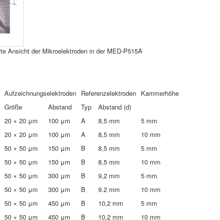
rte Ansicht der Mikroelektroden in der MED-P515A
Aufzeichnungselektroden
Referenzelektroden
Kammerhöhe
Größe
Abstand
Typ
Abstand (d)
20 × 20 μm
100 μm
A
8,5 mm
5 mm
20 × 20 μm
100 μm
A
8,5 mm
10 mm
50 × 50 μm
150 μm
B
8,5 mm
5 mm
50 × 50 μm
150 μm
B
8,5 mm
10 mm
50 × 50 μm
300 μm
B
9,2 mm
5 mm
50 × 50 μm
300 μm
B
9.2 mm
10 mm
50 × 50 μm
450 μm
B
10,2 mm
5 mm
50 × 50 μm
450 μm
B
10,2 mm
10 mm