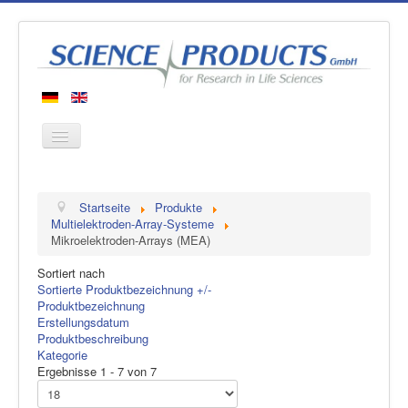
Startseite
Startseite
Produkte
Produkte
Multielektroden-Array-Systeme
Mikroelektroden-Arrays (MEA)
Hersteller
Sortiert nach
Über uns
Sortierte Produktbezeichnung +/-
Kontakt
Produktbezeichnung
Erstellungsdatum
Produktbeschreibung
Kategorie
Ergebnisse 1 - 7 von 7