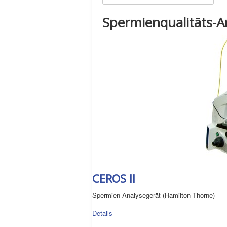
Spermienqualitäts-A
CEROS II
Spermien-Analysegerät (Hamilton Thorne)
Details