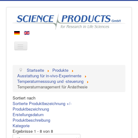
Startseite
Startseite
Produkte
Produkte
Ausstattung für in-vivo-Experimente
Temperaturmesssung und -steuerung
Hersteller
Temperaturmanagement für Anästhesie
Über uns
Sortiert nach
Kontakt
Sortierte Produktbezeichnung +/-
Produktbezeichnung
Erstellungsdatum
Produktbeschreibung
Kategorie
Ergebnisse 1 - 8 von 8