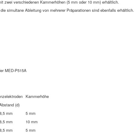
 mit zwei verschiedenen Kammerhöhen (5 mm oder 10 mm) erhältlich.
e simultane Ableitung von mehrerer Präparationen sind ebenfalls erhältlich.
n der MED-P515A
enzelektroden
Kammerhöhe
Abstand (d)
8,5 mm
5 mm
8,5 mm
10 mm
8,5 mm
5 mm