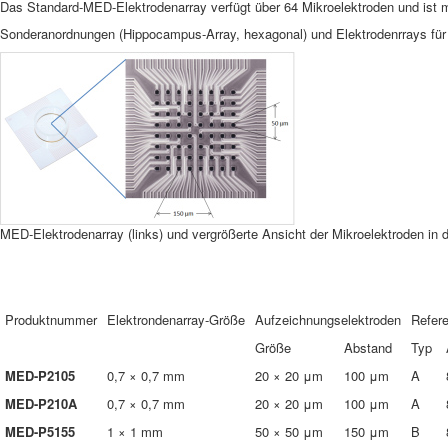
Das Standard-MED-Elektrodenarray verfügt über 64 Mikroelektroden und ist
Sonderanordnungen (Hippocampus-Array, hexagonal) und Elektrodenrrays für di
MED-Elektrodenarray (links) und vergrößerte Ansicht der Mikroelektroden i
Produktnummer
Elektrondenarray-Größe
Aufzeichnungselektroden
Refer
Größe
Abstand
Typ
MED-P2105
0,7 × 0,7 mm
20 × 20 μm
100 μm
A
MED-P210A
0,7 × 0,7 mm
20 × 20 μm
100 μm
A
MED-P5155
1 × 1 mm
50 × 50 μm
150 μm
B