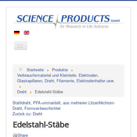
Startseite
Startseite
Produkte
Produkte
Verbrauchsmaterial und Kleinteile: Elektroden,
Glaskapillaren, Draht, Filamente, Elektrodenhalter usw.
Hersteller
Draht
Edelstahl-Stäbe
Über uns
Kontakt
Stahldraht, PFA-ummantelt, aus mehreren Litzen
Nichrom-
Draht, Formvar-beschichtet
Zurück zu: Draht
Edelstahl-Stäbe
Share