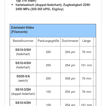
Typ 316 Stahl
)
hartelastisch (doppel-federhart); Zugfestigkeit 2240-
2450 MPa (
325-355 kPSi, Elgiloy
)
Edelstahl-Stäbe
(Filamente)
Bestellnummer
Packungsgröße
Durchmeser
Länge
SS10-3/SH
250
254 µm
76 mm
(federhart)
SS10-4/SH
250
254 µm
101 mm
(federhart)
SS20-3/A
250
508 µm
76 mm
(weich)
SS10-3/DH
100
254 µm
76 mm
(doppel-federhart)
SS10-4/DH
100
254 µm
101 mm