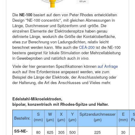
Die
NE-100
basiert auf dem von Peter Rhodes entwicklelten
Design "NE-100 concentric", mit gleichen Abmessungen in
Länge, Durchmesser und Spitzenform und -größe. Die
einzelnen Elemente der Elektrodenspitze haben genau
definierte Länge, wodurch die Größe der Kontaktoberfläche,
etwa zur Berechnung von Ladungsdichten, relativ leicht
berechnet werden kann. Wie auch die
CEA-200
ist die NE-100
bestens geeignet für lokale Stimulation oder Mehrzellableitung
in Gewebeproben und natürlich auch
in vivo
.
Viele der hier genannten Spezifikationen können
auf Anfrage
auch auf Ihre Erfordernisse angepasst werden, wie zum
Beispiel die Länge der Elektrode, der Anschlussleitung oder
der Halterung, die Art des Anschlusses und Vieles mehr.
Edelstahl-Mikroelektroden,
bipolar, konzentrisch mit Rhodes-Spitze und Halter.
S
W
X
Y
Spitzendurchmesser
E
5
Bestellnr.
(mm)
(µm)
(µm)
(µm)
(µm)
(mm)
P
SS-NE-
80
625
305
500
225
30