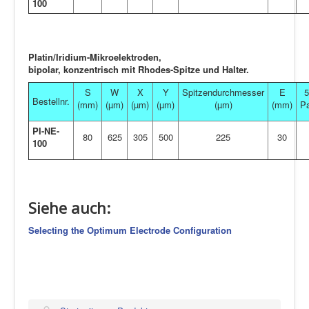
100
Platin/Iridium-Mikroelektroden,
bipolar, konzentrisch mit Rhodes-Spitze und Halter.
S
W
X
Y
Spitzendurchmesser
E
5
Bestellnr.
(mm)
(µm)
(µm)
(µm)
(µm)
(mm)
P
PI-NE-
80
625
305
500
225
30
100
Siehe auch:
Selecting the Optimum Electrode Configuration