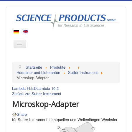
Startseite
Startseite
Produkte
Produkte
Hersteller und Lieferanten
Sutter Instrument
Microskop-Adapter
Hersteller
Lambda FLED
Lambda 10-2
Über uns
Zurück zu: Sutter Instrument
Kontakt
Microskop-Adapter
Share
für Sutter Instrument Lichtquellen und Wellenlängen-Wechsler