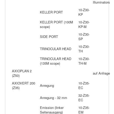
Illuminators
10-Z30-
KELLER PORT
KP
KELLER PORT (100M
10-Z30-
scope)
KP-M
10-Z30-
SIDE PORT
SP
10-Z30-
TRINOCULAR HEAD
TH
TRINOCULAR HEAD
10-Z30-
(135M scope)
TH-M
AXIOPLAN 2
auf Anfrage
(Z50)
AXIOVERT 200
10-Z35-
Anregung
(Z35)
EC
32-Z35-
Anregung - 32 mm
EC
Emission (linker
10-Z35-
Seitenausgang)
EM