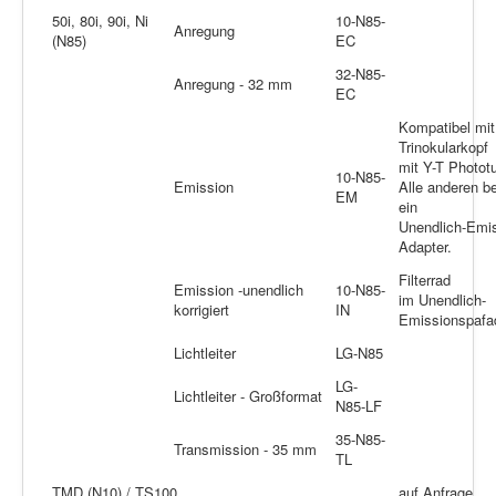
50i, 80i, 90i, Ni
10-N85-
Anregung
(N85)
EC
32-N85-
Anregung - 32 mm
EC
Kompatibel mit
Trinokularkopf
mit Y-T Photot
10-N85-
Emission
Alle anderen b
EM
ein
Unendlich-Emi
Adapter.
Filterrad
Emission -unendlich
10-N85-
im Unendlich-
korrigiert
IN
Emissionspafa
Lichtleiter
LG-N85
LG-
Lichtleiter - Großformat
N85-LF
35-N85-
Transmission - 35 mm
TL
TMD (N10) / TS100
auf Anfrage