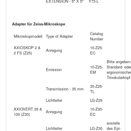
EXTENSION - 5" X 5"
Y73-L
Adapter für Zeiss-Mikroskope
Catalog
Mikroskopmodell
Type of Adapter
Number
AXIOSKOP 2 &
10-Z25-
Anregung
2 FS (Z25)
EC
Bitte angeben
10-Z25-
Standard- ode
Emission
EM
ergonomische
Trinokularkopf
35-Z25-
Transmission - 35 mm
TL
Lichtleiter
LG-Z25
AXIOVERT 35 &
10-Z30-
Anregung
100 (Z30)
EC
anstelle
Lichtleiter
LG-Z30
des Epi-