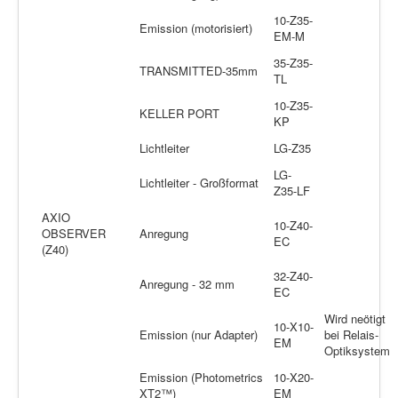
10-Z35-
Emission (motorisiert)
EM-M
35-Z35-
TRANSMITTED-35mm
TL
10-Z35-
KELLER PORT
KP
Lichtleiter
LG-Z35
LG-
Lichtleiter - Großformat
Z35-LF
AXIO
10-Z40-
OBSERVER
Anregung
EC
(Z40)
32-Z40-
Anregung - 32 mm
EC
Wird neötigt
10-X10-
Emission (nur Adapter)
bei Relais-
EM
Optiksystem
Emission (Photometrics
10-X20-
XT2™)
EM