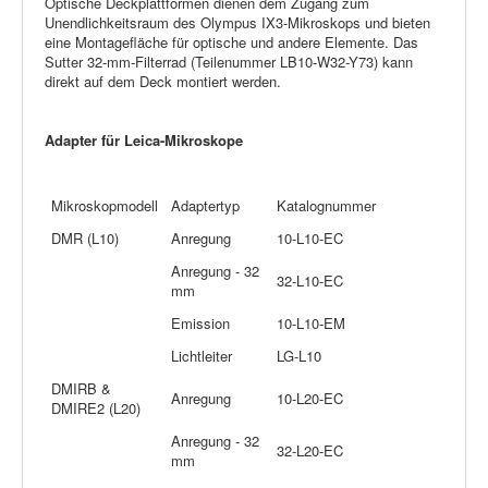
Optische Deckplattformen dienen dem Zugang zum
Unendlichkeitsraum des Olympus IX3-Mikroskops und bieten
eine Montagefläche für optische und andere Elemente. Das
Sutter 32-mm-Filterrad (Teilenummer LB10-W32-Y73) kann
direkt auf dem Deck montiert werden.
Adapter für Leica-Mikroskope
Mikroskopmodell
Adaptertyp
Katalognummer
DMR (L10)
Anregung
10-L10-EC
Anregung - 32
32-L10-EC
mm
Emission
10-L10-EM
Lichtleiter
LG-L10
DMIRB &
Anregung
10-L20-EC
DMIRE2 (L20)
Anregung - 32
32-L20-EC
mm