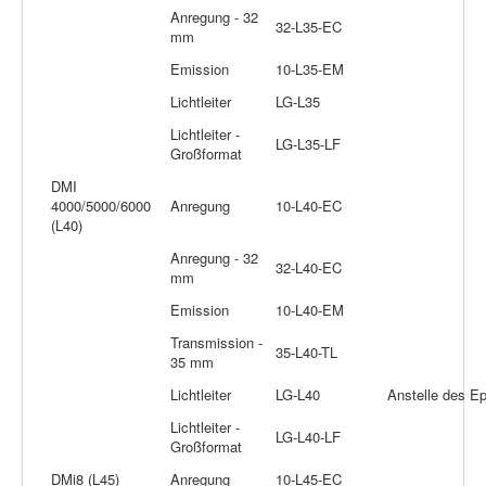
Anregung - 32
32-L35-EC
mm
Emission
10-L35-EM
Lichtleiter
LG-L35
Lichtleiter -
LG-L35-LF
Großformat
DMI
4000/5000/6000
Anregung
10-L40-EC
(L40)
Anregung - 32
32-L40-EC
mm
Emission
10-L40-EM
Transmission -
35-L40-TL
35 mm
Lichtleiter
LG-L40
Anstelle des Ep
Lichtleiter -
LG-L40-LF
Großformat
DMi8 (L45)
Anregung
10-L45-EC