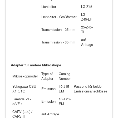
Lichtleiter
LG-Z45
LG-
Lichtleiter - Großformat
Z45-LF
25-Z45-
Transmission - 25 mm
TL
auf
Transmission - 35 mm
Anfrage
Adapter für andere Mikroskope
Type of
Catalog
Mikroskopmodell
Adapter
Number
Yokogawa CSU-
10-J15-
Passend für beide
Emission
X1 (J15)
EM
Emissionsanschlüsse
Lambda VF-
10-X20-
Emission
5/VF-1
EM
CARV (J20) /
auf Anfrage
CARV II