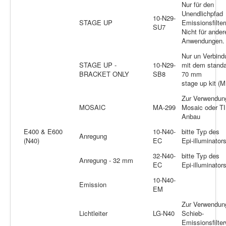
Nur für den
Unendlichpfad
10-N29-
STAGE UP
Emissionsfilter
SU7
Nicht für ander
Anwendungen.
Nur un Verbind
STAGE UP -
10-N29-
mit dem standa
BRACKET ONLY
SB8
70 mm
stage up kit (
Zur Verwendun
MOSAIC
MA-299
Mosaic oder T
Anbau
E400 & E600
10-N40-
bitte Typ des
Anregung
(N40)
EC
Epi-illuminato
32-N40-
bitte Typ des
Anregung - 32 mm
EC
Epi-illuminato
10-N40-
Emission
EM
Zur Verwendun
Lichtleiter
LG-N40
Schieb-
Emissionsfilte