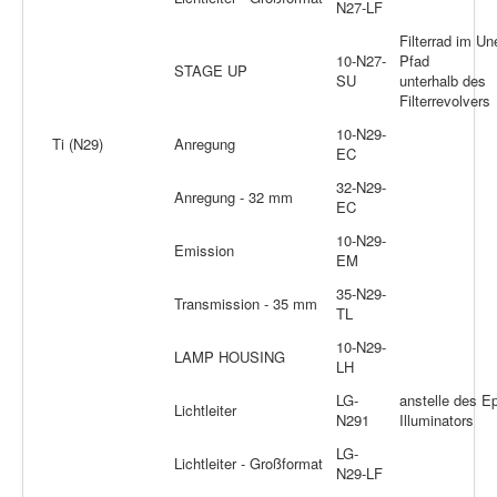
N27-LF
Filterrad im Un
10-N27-
Pfad
STAGE UP
SU
unterhalb des
Filterrevolvers
10-N29-
Ti (N29)
Anregung
EC
32-N29-
Anregung - 32 mm
EC
10-N29-
Emission
EM
35-N29-
Transmission - 35 mm
TL
10-N29-
LAMP HOUSING
LH
LG-
anstelle des Ep
Lichtleiter
N291
Illuminators
LG-
Lichtleiter - Großformat
N29-LF