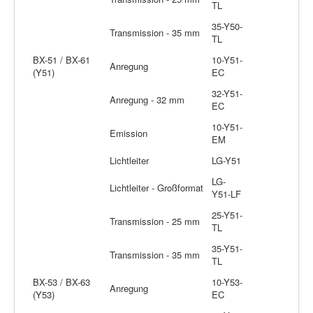
TL
35-Y50-
Transmission - 35 mm
TL
BX-51 / BX-61
10-Y51-
Anregung
(Y51)
EC
32-Y51-
Anregung - 32 mm
EC
10-Y51-
Emission
EM
Lichtleiter
LG-Y51
LG-
Lichtleiter - Großformat
Y51-LF
25-Y51-
Transmission - 25 mm
TL
35-Y51-
Transmission - 35 mm
TL
BX-53 / BX-63
10-Y53-
Anregung
(Y53)
EC