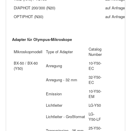
DIAPHOT 200/300 (N20)
auf Anfrage
OPTIPHOT (N30)
auf Anfrage
Adapter für Olympus-Mikroskope
Catalog
Mikroskopmodell
Type of Adapter
Number
BX-50 / BX-60
10-Y50-
Anregung
(Y50)
EC
32-Y50-
Anregung - 32 mm
EC
10-Y50-
Emission
EM
Lichtleiter
LG-Y50
LG-
Lichtleiter - Großformat
Y50-LF
25-Y50-
Transmission - 25 mm