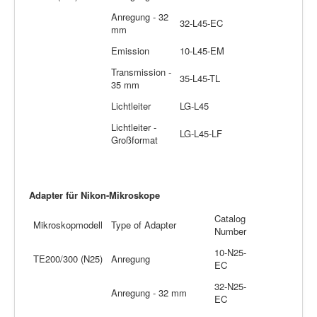
Anregung - 32
32-L45-EC
mm
Emission
10-L45-EM
Transmission -
35-L45-TL
35 mm
Lichtleiter
LG-L45
Lichtleiter -
LG-L45-LF
Großformat
Adapter für Nikon-Mikroskope
Catalog
Mikroskopmodell
Type of Adapter
Number
10-N25-
TE200/300 (N25)
Anregung
EC
32-N25-
Anregung - 32 mm
EC