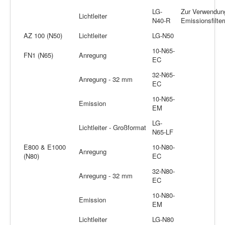
LG-
Zur Verwendun
Lichtleiter
N40-R
Emissionsfilter
AZ 100 (N50)
Lichtleiter
LG-N50
10-N65-
FN1 (N65)
Anregung
EC
32-N65-
Anregung - 32 mm
EC
10-N65-
Emission
EM
LG-
Lichtleiter - Großformat
N65-LF
E800 & E1000
10-N80-
Anregung
(N80)
EC
32-N80-
Anregung - 32 mm
EC
10-N80-
Emission
EM
Lichtleiter
LG-N80