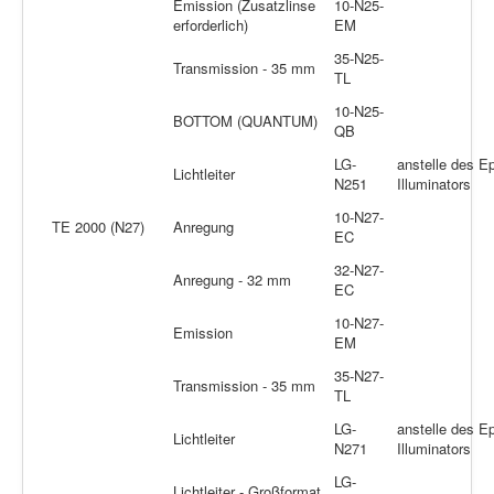
Emission (Zusatzlinse
10-N25-
erforderlich)
EM
35-N25-
Transmission - 35 mm
TL
10-N25-
BOTTOM (QUANTUM)
QB
LG-
anstelle des Ep
Lichtleiter
N251
Illuminators
10-N27-
TE 2000 (N27)
Anregung
EC
32-N27-
Anregung - 32 mm
EC
10-N27-
Emission
EM
35-N27-
Transmission - 35 mm
TL
LG-
anstelle des Ep
Lichtleiter
N271
Illuminators
LG-
Lichtleiter - Großformat