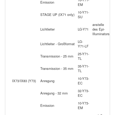
Emission
EM
10-Y71-
STAGE UP (IX71 only)
SU
anstelle
Lichtleiter
LG-Y71
des Epi-
Illuminators
LG-
Lichtleiter - Großformat
Y71-LF
25-Y71-
Transmission - 25 mm
TL
35-Y71-
Transmission - 35 mm
TL
10-Y73-
IX73/IX83 (Y73)
Anregung
EC
32-Y73-
Anregung - 32 mm
EC
10-Y73-
Emission
EM