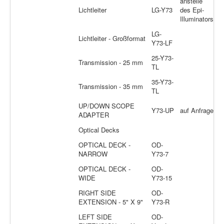
anstelle
Lichtleiter
LG-Y73
des Epi-
Illuminators
LG-
Lichtleiter - Großformat
Y73-LF
25-Y73-
Transmission - 25 mm
TL
35-Y73-
Transmission - 35 mm
TL
UP/DOWN SCOPE
Y73-UP
auf Anfrage
ADAPTER
Optical Decks
OPTICAL DECK -
OD-
NARROW
Y73-7
OPTICAL DECK -
OD-
WIDE
Y73-15
RIGHT SIDE
OD-
EXTENSION - 5" X 9"
Y73-R
LEFT SIDE
OD-