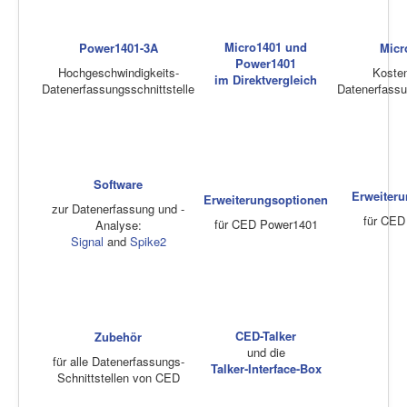
Micro1401 und
Power1401-3A
Micr
Power1401
Hochgeschwindigkeits-
Koste
im Direktvergleich
Datenerfassungsschnittstelle
Datenerfassu
Software
Erweiter
Erweiterungsoptionen
zur Datenerfassung und -
für CED
für CED Power1401
Analyse:
Signal
and
Spike2
CED-Talker
Zubehör
und die
für alle Datenerfassungs-
Talker-Interface-Box
Schnittstellen von CED