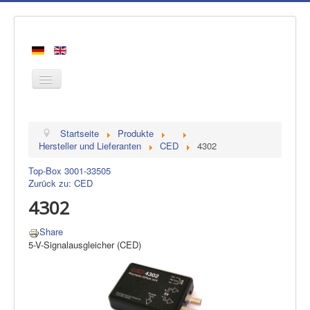
Startseite
Startseite
Produkte
Produkte
Hersteller und Lieferanten
CED
4302
Hersteller
Top-Box 3001-3
3505
Zurück zu: CED
Über uns
4302
Kontakt
Share
5-V-Signalausgleicher (CED)