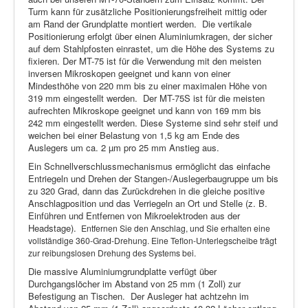
Turm kann für zusätzliche Positionierungsfreiheit mittig oder
am Rand der Grundplatte montiert werden. Die vertikale
Positionierung erfolgt über einen Aluminiumkragen, der sicher
auf dem Stahlpfosten einrastet, um die Höhe des Systems zu
fixieren. Der MT-75 ist für die Verwendung mit den meisten
inversen Mikroskopen geeignet und kann von einer
Mindesthöhe von 220 mm bis zu einer maximalen Höhe von
319 mm eingestellt werden. Der MT-75S ist für die meisten
aufrechten Mikroskope geeignet und kann von 169 mm bis
242 mm eingestellt werden. Diese Systeme sind sehr steif und
weichen bei einer Belastung von 1,5 kg am Ende des
Auslegers um ca. 2 µm pro 25 mm Anstieg aus.
Ein Schnellverschlussmechanismus ermöglicht das einfache
Entriegeln und Drehen der Stangen-/Auslegerbaugruppe um bis
zu 320 Grad, dann das Zurückdrehen in die gleiche positive
Anschlagposition und das Verriegeln an Ort und Stelle (z. B.
Einführen und Entfernen von Mikroelektroden aus der
Headstage).
Entfernen Sie den Anschlag, und Sie erhalten eine
vollständige 360-Grad-Drehung. Eine Teflon-Unterlegscheibe trägt
zur reibungslosen Drehung des Systems bei.
Die massive Aluminiumgrundplatte verfügt über
Durchgangslöcher im Abstand von 25 mm (1 Zoll) zur
Befestigung an Tischen. Der Ausleger hat achtzehn im