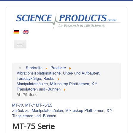
Startseite
Startseite
Produkte
Produkte
Vibrationsisolationstische, Unter- und Aufbauten,
Faradaykäfige, Racks
Hersteller
Manipulatorsäulen, Mikroskop-Plattformen, X-Y
Translatoren und -Bühnen
Über uns
MT-75 Serie
Kontakt
MT-70, MT-71
MT-75/LS
Zurück zu: Manipulatorsäulen, Mikroskop-Plattformen, X-Y
Translatoren und -Bühnen
MT-75 Serie