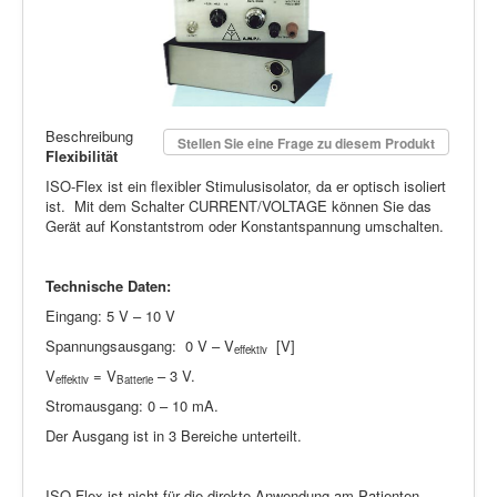
Beschreibung
Stellen Sie eine Frage zu diesem Produkt
Flexibilität
ISO-Flex ist ein flexibler Stimulusisolator, da er optisch isoliert
ist. Mit dem Schalter CURRENT/VOLTAGE können Sie das
Gerät auf Konstantstrom oder Konstantspannung umschalten.
Technische Daten:
Eingang: 5 V – 10 V
Spannungsausgang: 0 V – V
[V]
effektiv
V
= V
– 3 V.
effektiv
Batterie
Stromausgang: 0 – 10 mA.
Der Ausgang ist in 3 Bereiche unterteilt.
ISO-Flex ist nicht für die direkte Anwendung am Patienten