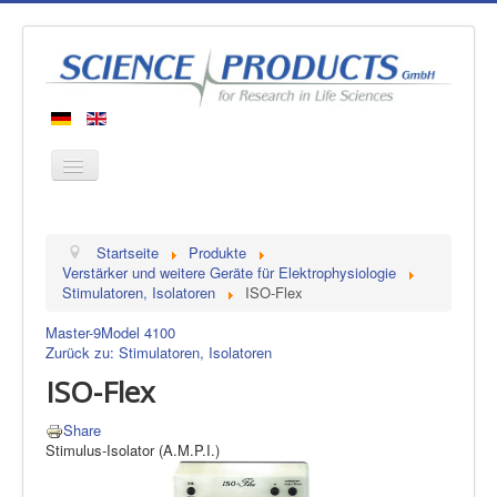
Startseite
Startseite
Produkte
Produkte
Verstärker und weitere Geräte für Elektrophysiologie
Stimulatoren, Isolatoren
ISO-Flex
Hersteller
Master-9
Model 4100
Über uns
Zurück zu: Stimulatoren, Isolatoren
Kontakt
ISO-Flex
Share
Stimulus-Isolator (A.M.P.I.)