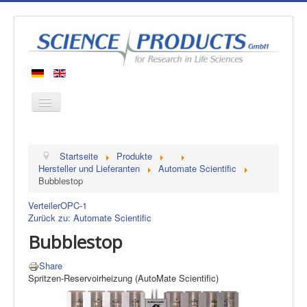
Startseite
Startseite
Produkte
Produkte
Hersteller und Lieferanten
Automate Scientific
Bubblestop
Hersteller
Verteiler
OPC-1
Über uns
Zurück zu: Automate Scientific
Kontakt
Bubblestop
Share
Spritzen-Reservoirheizung (AutoMate Scientific)