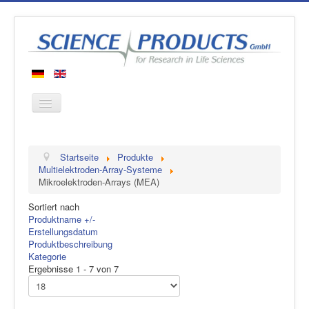
Startseite
Startseite
Produkte
Produkte
Multielektroden-Array-Systeme
Mikroelektroden-Arrays (MEA)
Hersteller
Sortiert nach
Über uns
Produktname +/-
Kontakt
Erstellungsdatum
Produktbeschreibung
Kategorie
Ergebnisse 1 - 7 von 7