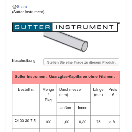
Share
(Sutter Instrument)
Beschreibung
Stellen Sie eine Frage zu diesem Produkt
Sutter Instrument
Quarzglas-Kapillaren ohne Filament
Bestellnr.
Menge
Durchmesser
Länge
Preis
/
(mm)
(mm)
€
Pkg
außen
innen
Q100-30-7.5
100
1,00
0,30
75
a.A.