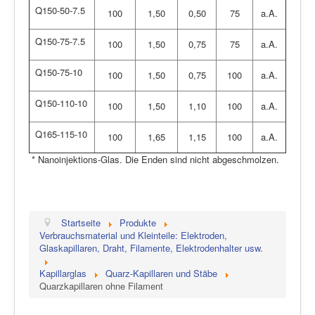
Q150-50-7.5
100
1,50
0,50
75
a.A.
Q150-75-7.5
100
1,50
0,75
75
a.A.
Q150-75-10
100
1,50
0,75
100
a.A.
Q150-110-10
100
1,50
1,10
100
a.A.
Q165-115-10
100
1,65
1,15
100
a.A.
* Nanoinjektions-Glas. Die Enden sind nicht abgeschmolzen.
Startseite
Produkte
Verbrauchsmaterial und Kleinteile: Elektroden,
Glaskapillaren, Draht, Filamente, Elektrodenhalter usw.
Kapillarglas
Quarz-Kapillaren und Stäbe
Quarzkapillaren ohne Filament