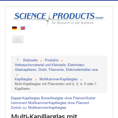
Startseite
Startseite
Produkte
Produkte
Verbrauchsmaterial und Kleinteile: Elektroden,
Glaskapillaren, Draht, Filamente, Elektrodenhalter usw.
Hersteller
Kapillarglas
Multikammer-Kapillarglas
Über uns
Multi-Kapillarglas mit Filamenten und 2, 3, 4, 5 oder 7
Kontakt
Kapillaren
Doppel-Kapillarglas Borosilikatglas ohne Filament
Sutter
Instrument Multikammer-Kapillarglas ohne Filament
Zurück zu: Multikammer-Kapillarglas
Multi-Kapillarglas mit