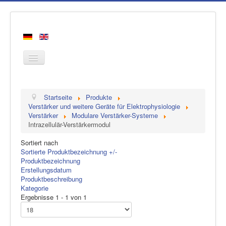
Startseite
Startseite
Produkte
Produkte
Verstärker und weitere Geräte für Elektrophysiologie
Verstärker
Modulare Verstärker-Systeme
Hersteller
Intrazellulär-Verstärkermodul
Über uns
Sortiert nach
Kontakt
Sortierte Produktbezeichnung +/-
Produktbezeichnung
Erstellungsdatum
Produktbeschreibung
Kategorie
Ergebnisse 1 - 1 von 1