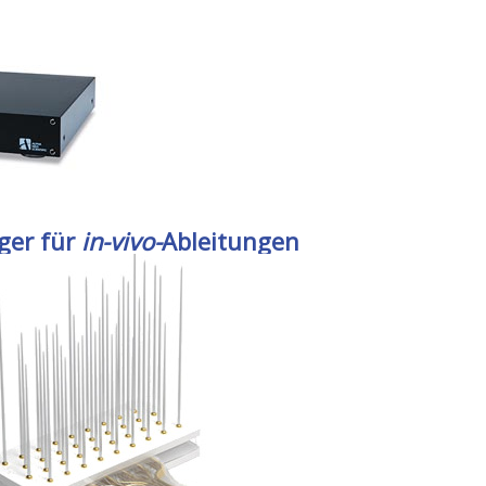
ger für
in-vivo-
Ableitungen