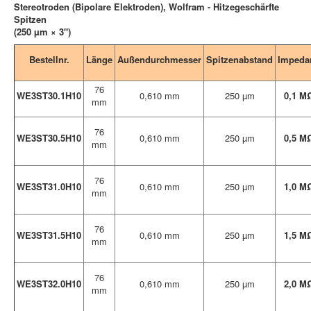
Stereotroden (Bipolare Elektroden), Wolfram - Hitzegeschärfte
Spitzen
(250 µm × 3")
Bestellnr.
Länge
Außendurchmesser
Spitzenabstand
Impeda
76
WE3ST30.1H10
0,610 mm
250 µm
0,1 M
mm
76
WE3ST30.5H10
0,610 mm
250 µm
0,5 M
mm
76
WE3ST31.0H10
0,610 mm
250 µm
1,0 M
mm
76
WE3ST31.5H10
0,610 mm
250 µm
1,5 M
mm
76
WE3ST32.0H10
0,610 mm
250 µm
2,0 M
mm