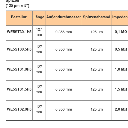
Spitzen
(125 µm × 5")
Bestellnr.
Länge
Außendurchmesser
Spitzenabstand
Impedan
127
WE5ST30.1H5
0,356 mm
125 µm
0,1 MΩ
mm
127
WE5ST30.5H5
0,356 mm
125 µm
0,5 MΩ
mm
127
WE5ST31.0H5
0,356 mm
125 µm
1,0 MΩ
mm
127
WE5ST31.5H5
0,356 mm
125 µm
1,5 MΩ
mm
127
WE5ST32.0H5
0,356 mm
125 µm
2,0 MΩ
mm