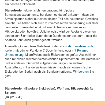
am besten funktioniert.
Stereotroden
eignen sich hervorragend für bipolare
Stimulationsexperimente, bei denen es darauf ankommt, dass die
Strominjektion sicher nur einen kleinen Teil des neuronalen Gewebes
erreicht. Sie haben sich auch zur verbesserten Separierung einzelner
neuronaler Elemente bei simultaner Aufnahme mit mehreren
Mikroelektroden bewährt. Üblicherweise wird der Abstand zwischen
den beiden Elektroden durch deren Durchmesser bestimmt, aber der
Abstand kann auch größer gesetzt werden.
Alternativ gibt es diese Metallelektroden auch
als Einzelelektrode
,
isoliert mit dünner Parylene-C-Beschichtung oder
mit Polymid-
Ummantelung
. MicroProbes stellt Elektroden in großer Auswahl her,
auch mit vielen weiteren verschiedenen Spitzenformen und Materialien
und in anderen, hier nicht aufgeführten Längen, in anderer
Ausstattung, mit anderen Anschlüssen, auch als
konzentrische
Elektrode; bei Bedarf auch als Sonderanfertigung. Wir
beraten
Sie
gern.
Stereotroden (Bipolare Elektroden), Wolfram, Hitzegeschärfte
Spitzen
(75 µm × 3")