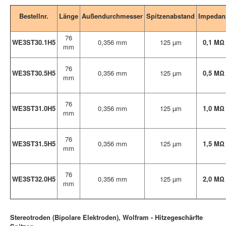
Bestellnr.
Länge
Außendurchmesser
Spitzenabstand
Impedan
76
WE3ST30.1H5
0,356 mm
125 µm
0,1 MΩ
mm
76
WE3ST30.5H5
0,356 mm
125 µm
0,5 MΩ
mm
76
WE3ST31.0H5
0,356 mm
125 µm
1,0 MΩ
mm
76
WE3ST31.5H5
0,356 mm
125 µm
1,5 MΩ
mm
76
WE3ST32.0H5
0,356 mm
125 µm
2,0 MΩ
mm
Stereotroden (Bipolare Elektroden), Wolfram - Hitzegeschärfte