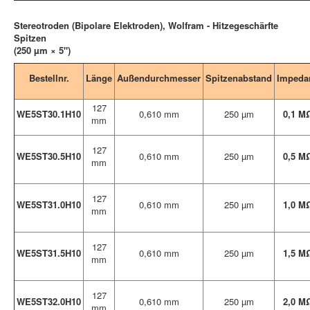
Stereotroden (Bipolare Elektroden), Wolfram - Hitzegeschärfte
Spitzen
(250 µm × 5")
Bestellnr.
Länge
Außendurchmesser
Spitzenabstand
Impeda
127
WE5ST30.1H10
0,610 mm
250 µm
0,1 M
mm
127
WE5ST30.5H10
0,610 mm
250 µm
0,5 M
mm
127
WE5ST31.0H10
0,610 mm
250 µm
1,0 M
mm
127
WE5ST31.5H10
0,610 mm
250 µm
1,5 M
mm
127
WE5ST32.0H10
0,610 mm
250 µm
2,0 M
mm