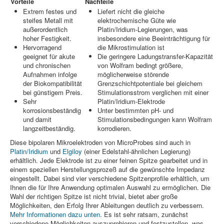
Vorteile
Nachteile
Extrem festes und
Liefert nicht die gleiche
steifes Metall mit
elektrochemische Güte wie
außerordentlich
Platin/Iridium-Legierungen, was
hoher Festigkeit.
insbesondere eine Beeinträchtigung für
Hervorragend
die Mikrostimulation ist
geeignet für akute
Die geringere Ladungstransfer-Kapazität
und chronischen
von Wolfram bedingt größere,
Aufnahmen infolge
möglicherweise störende
der Biokompatibilität
Grenzschichtpotentiale bei gleichem
bei günstigem Preis.
Stimulationsstrom verglichen mit einer
Sehr
Platin/Iridium-Elektrode
korrosionsbeständig
Unter bestimmten pH- und
und damit
Stimulationsbedingungen kann Wolfram
langzeitbeständig.
korrodieren.
Diese bipolaren Mikroelektroden von MicroProbes sind auch in
Platin/Iridium
und
Elgiloy
(einer Edelstahl-ähnlichen Legierung)
erhältlich. Jede Elektrode ist zu einer feinen Spitze gearbeitet und in
einem speziellen Herstellungsprozeß auf die gewünschte Impedanz
eingestellt. Dabei sind vier verschiedene Spitzenprofile erhältlich, um
Ihnen die für Ihre Anwendung optimalen Auswahl zu ermöglichen. Die
Wahl der richtigen Spitze ist nicht trivial, bietet aber große
Möglichkeiten, den Erfolg Ihrer Ableitungen deutlich zu verbessern.
Mehr Informationen dazu unten
. Es ist sehr ratsam, zunächst
verschiedene Möglichkeiten auszuprobieren und festzustellen, was