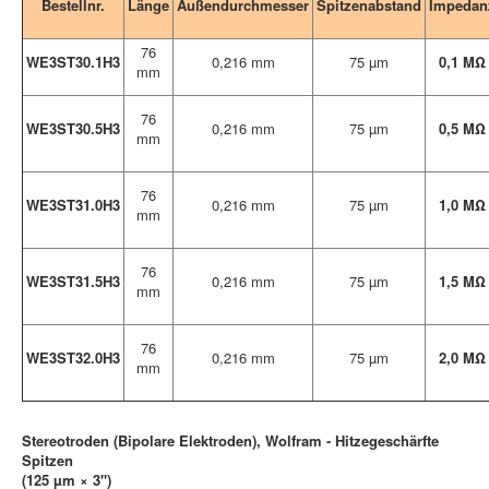
Bestellnr.
Länge
Außendurchmesser
Spitzenabstand
Impedan
76
WE3ST30.1H3
0,216 mm
75 µm
0,1 MΩ
mm
76
WE3ST30.5H3
0,216 mm
75 µm
0,5 MΩ
mm
76
WE3ST31.0H3
0,216 mm
75 µm
1,0 MΩ
mm
76
WE3ST31.5H3
0,216 mm
75 µm
1,5 MΩ
mm
76
WE3ST32.0H3
0,216 mm
75 µm
2,0 MΩ
mm
Stereotroden (Bipolare Elektroden), Wolfram - Hitzegeschärfte
Spitzen
(125 µm × 3")