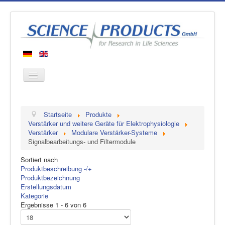
Startseite
Startseite
Produkte
Produkte
Verstärker und weitere Geräte für Elektrophysiologie
Verstärker
Modulare Verstärker-Systeme
Hersteller
Signalbearbeitungs- und Filtermodule
Über uns
Sortiert nach
Kontakt
Produktbeschreibung -/+
Produktbezeichnung
Erstellungsdatum
Kategorie
Ergebnisse 1 - 6 von 6