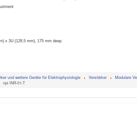
justment
mm) x 3U (128,5 mm), 175 mm deep.
rker und weitere Geräte für Elektrophysiologie
Verstärker
Modulare Ve
npi INR-01-T
Lieferbedingungen
Datenschutz