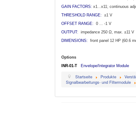
GAIN FACTORS:
x1...x11; continuous ad
THRESHOLD RANGE:
±1 V
OFFSET RANGE:
0 ... -1 V
OUTPUT:
impedance 250 Ω, max.
±11 V
DIMENSIONS:
front panel 12 HP (60.6 
Options
INR-01-T
Envelope/Integrator Module
Startseite
Produkte
Verstä
Signalbearbeitungs- und Filtermodule
Impressum
Haftungsausschluss
© 2026 Science Products