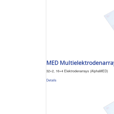
MED Multielektrodenarray
32×2, 16×4 Elektrodenarrays (AlphaMED)
Details