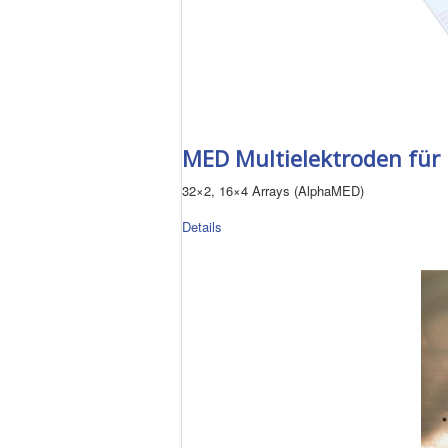
MED Multielektroden für 
32×2, 16×4 Arrays (AlphaMED)
Details