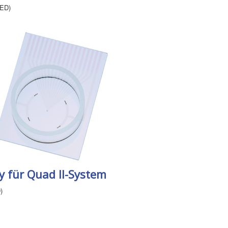
MED)
 für Quad II-System
)